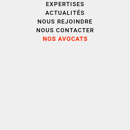
EXPERTISES
ACTUALITÉS
NOUS REJOINDRE
NOUS CONTACTER
NOS AVOCATS
Olivier
Pierre
GREFFARD
FERRY
Avocat associé - Nantes
Avocat associ