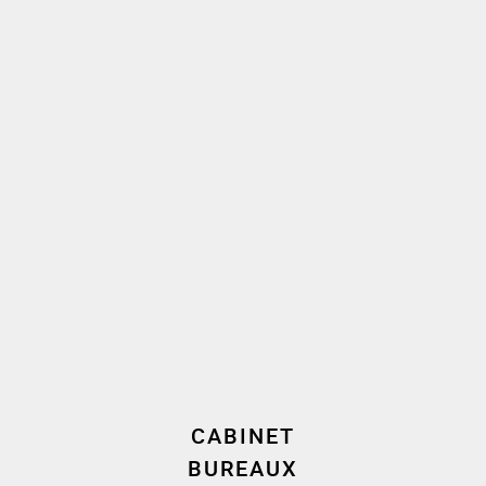
Nos experts Cornet Vincent
Ségurel /Suivi de la vie
sociale
CABINET
BUREAUX