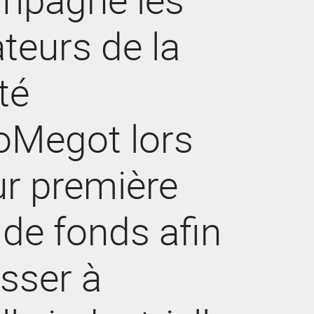
teurs de la
té
oMegot lors
ur première
 de fonds afin
sser à