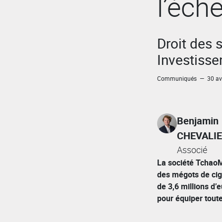
l’éche
Droit des 
Investiss
Communiqués — 30 avr
Benjamin
CHEVALI
Associé
La société TchaoM
des mégots de cig
de 3,6 millions d
pour équiper toutes