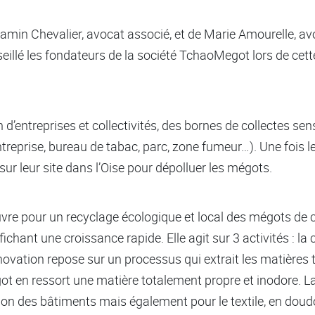
in Chevalier, avocat associé, et de Marie Amourelle, avo
seillé les fondateurs de la société TchaoMegot lors de ce
’entreprises et collectivités, des bornes de collectes sensi
reprise, bureau de tabac, parc, zone fumeur…). Une fois le 
sur leur site dans l’Oise pour dépolluer les mégots.
e pour un recyclage écologique et local des mégots de c
hant une croissance rapide. Elle agit sur 3 activités : la co
ovation repose sur un processus qui extrait les matières 
ot en ressort une matière totalement propre et inodore. La 
tion des bâtiments mais également pour le textile, en dou