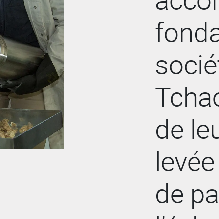
fonda
socié
Tcha
de le
levée
de pa