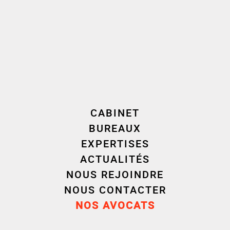
difficultés des entreprises et les procédures
collectives.
L’expertise développée par Cornet Vincent Ségurel
lui vaut d’être régulièrement qualifiée
d’«Incontournable» dans les classements
professionnels (source :
Décideurs
).
CABINET
BUREAUX
EXPERTISES
ACTUALITÉS
NOUS REJOINDRE
NOUS CONTACTER
NOS AVOCATS
Distinction(s)