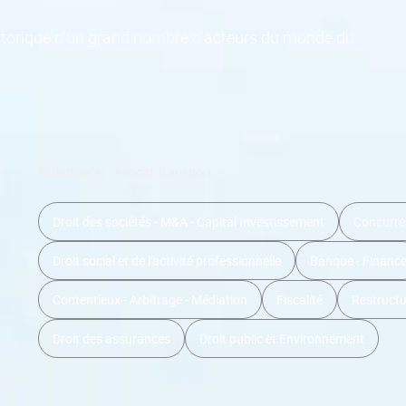
historique d'un grand nombre d'acteurs du monde du
Expertise(s) - Avocat Transport
Droit des sociétés - M&A - Capital Investissement
Concurren
Droit social et de l'activité professionnelle
Banque - Financ
Contentieux - Arbitrage - Médiation
Fiscalité
Restructur
Droit des assurances
Droit public et Environnement