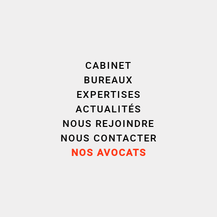
ENVOYER
CABINET
BUREAUX
EXPERTISES
Votre adresse email est uniquement utilisée aux
ACTUALITÉS
fins de l’envoi des lettres d’information de Cornet
NOUS REJOINDRE
Vincent Ségurel, dans le domaine d’intérêt
NOUS CONTACTER
sélectionné, ainsi que des offres promotionnelles
NOS AVOCATS
du Cabinet. Vous pouvez à tout moment utiliser le
lien de désabonnement intégré à la newsletter.
Pour plus d’informations sur la gestion de vos