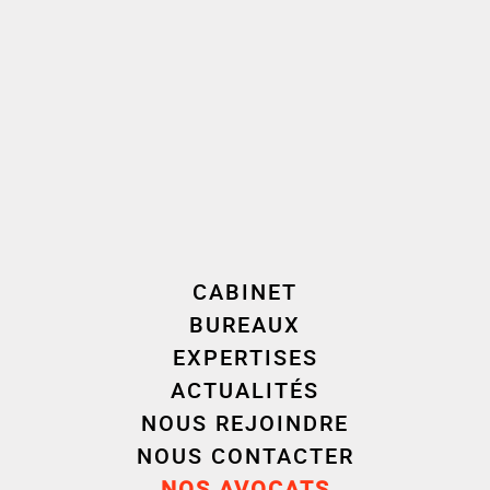
Télécharger
Raison d’être et sociétés à mission : les coulisses d’un
CABINET
engagement
BUREAUX
EXPERTISES
ACTUALITÉS
NOUS REJOINDRE
NOUS CONTACTER
NOS AVOCATS