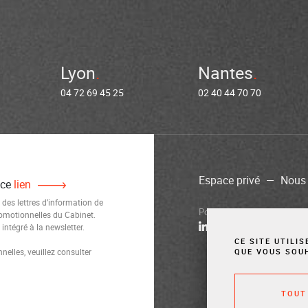
Lyon
Nantes
04 72 69 45 25
02 40 44 70 70
Espace privé
Nous 
 ce
lien
 des lettres d’information de
Politique de confidentialité
M
romotionnelles du Cabinet.
ntégré à la newsletter.
CE SITE UTILI
elles, veuillez consulter
QUE VOUS SOU
TOUT