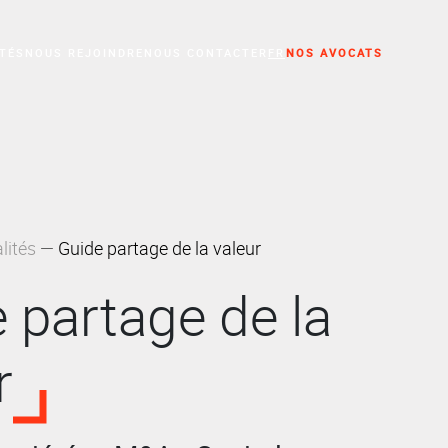
TÉS
NOUS REJOINDRE
NOUS CONTACTER
FR
NOS AVOCATS
'activité professionnelle
lités
Guide partage de la valeur
 partage de la
r