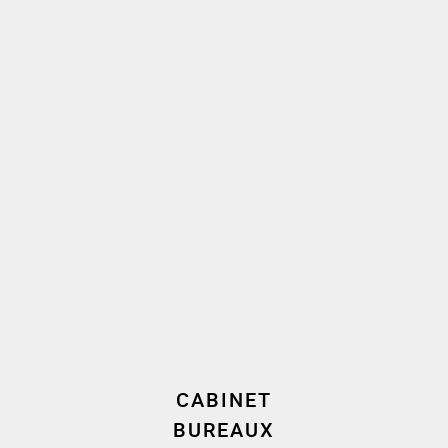
Clémence Heiter
, avocat
Luc-Marie Augagneur
, avocat associé
CABINET
BUREAUX