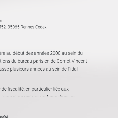
m
6552, 35065 Rennes Cedex
ière au début des années 2000 au sein du
tions du bureau parisien de Cornet Vincent
ssé plusieurs années au sein de Fidal
 de fiscalité, en particulier liée aux
itions et de restructurations dans un
 rennais de Cornet Vincent Ségurel pour y
ée(s)