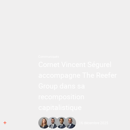
Communiqués
Cornet Vincent Ségurel
accompagne The Reefer
Group dans sa
recomposition
capitalistique
16 décembre 2025