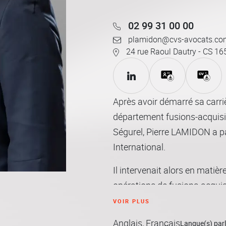
02 99 31 00 00
plamidon@cvs-avocats.co
24 rue Raoul Dautry - CS 1
Après avoir démarré sa carr
département fusions-acquisi
Ségurel, Pierre LAMIDON a pa
International.
Il intervenait alors en matière
opérations de fusions-acquis
contexte international.
VOIR PLUS
Anglais, Français
En 2010, il rejoint le bureau
Langue(s) parl