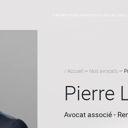
CABINET
BUREAUX
EXPERTISES
ACTUALI
tés - M&A - Capital Investissement
Droit social et de l
Accueil
Nos avocats
P
Pierre
Avocat associé - Re