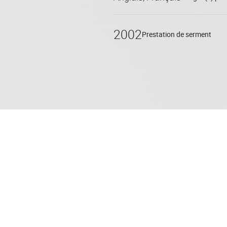
développer, en qualité d’associé
accompagne de nombreuses
2002
Prestation de serment
de sociétés dans toutes les di
aussi bien au quotidien pour
dans leur structuration, leur
exceptionnelles (restructurat
cessions d’actifs, etc.).
Il intervient avec son équipe
internationaux. Il intervien
opérations de fusions-acquis
Management Packages, etc.)
Pierre LAMIDON est par aille
Conseils Fiscaux et de l’Asso