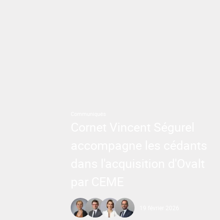
Communiqués
Cornet Vincent Ségurel
accompagne les cédants
dans l'acquisition d'Ovalt
par CEME
19 février 2026