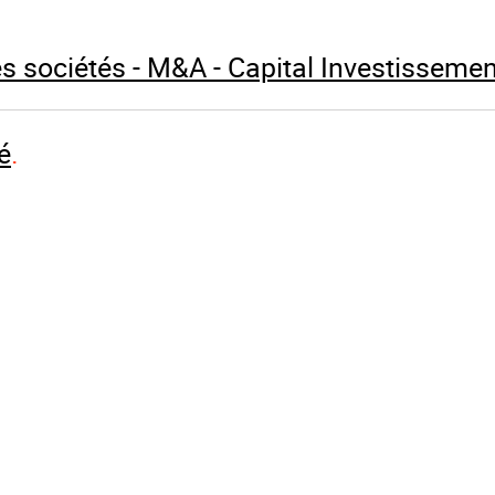
Il est diplômé du DJCE de Ren
depuis plusieurs années.
es sociétés - M&A - Capital Investissemen
é