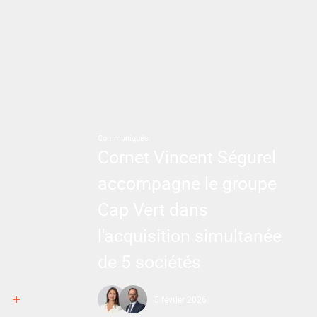
Communiqués
Cornet Vincent Ségurel
accompagne le groupe
Cap Vert dans
l'acquisition simultanée
de 5 sociétés
5 février 2026