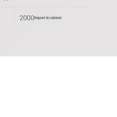
, le droit des affaires et la fiscalité. Il
 entreprises comme de nombreux groupes
2000
Rejoint le cabinet
mensions de leur activité. Il les assiste
 les problématiques opérationnelles que
 réorganisation ou lors d’opérations
ions internes, croissances externes,
 auprès de clients régionaux, nationaux ou
t également régulièrement dans des
itions ou de private equity (LBO, MBO, OBO,
.
urs membre de l’Institut des Avocats
ciation des Avocats Fiscalistes.