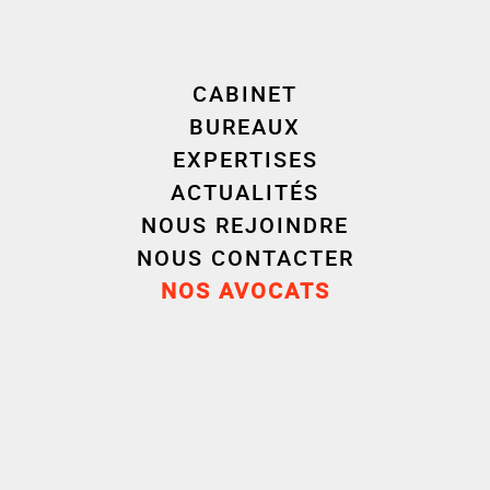
CABINET
BUREAUX
EXPERTISES
ACTUALITÉS
NOUS REJOINDRE
Distinction(s)
NOUS CONTACTER
NOS AVOCATS
2025
Contentieux de la construction (dont
assurances)
Décideurs • Excellent