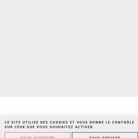
Pour plus d’informations sur la gestion de vos Données personnelles,
veuillez consulter notre
politique de confidentialité
Espace privé
Nous rejoindre
Politique de confidentialité
Mentions légales
Cookies
Site réalisé par Vigicorp
CE SITE UTILISE DES COOKIES ET VOUS DONNE LE CONTRÔLE
SUR CEUX QUE VOUS SOUHAITEZ ACTIVER
LUI É
TOUT ACCEPTER
TOUT REFUSER