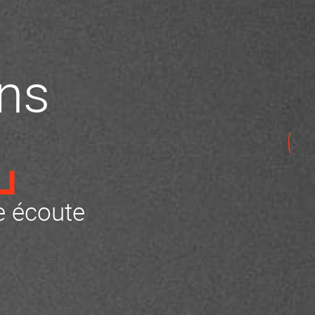
ns
 écoute