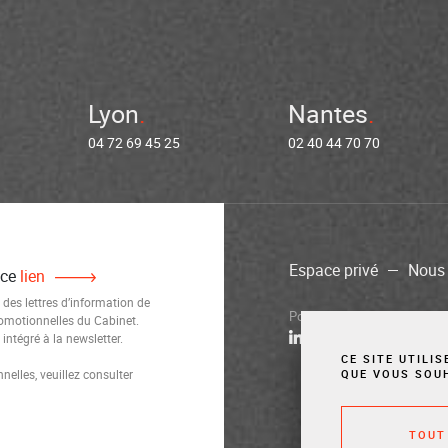
Lyon
Nantes
04 72 69 45 25
02 40 44 70 70
Espace privé
Nous 
 ce
lien
 des lettres d’information de
Politique de confidentialité
M
romotionnelles du Cabinet.
ntégré à la newsletter.
CE SITE UTILI
elles, veuillez consulter
QUE VOUS SOU
TOUT