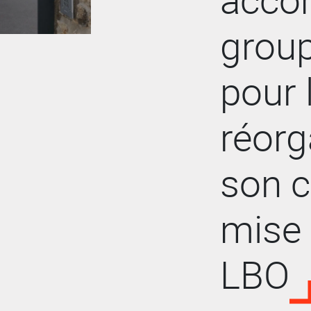
grou
pour 
réorg
son c
mise 
LBO