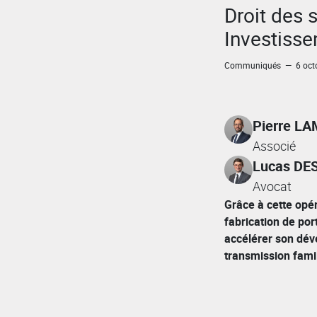
Droit des 
Investiss
Communiqués — 6 octo
Pierre L
Associé
Lucas DE
Avocat
Grâce à cette opér
fabrication de por
accélérer son dév
transmission fami