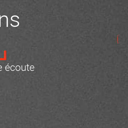
ns
 écoute