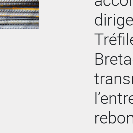
dirig
Tréfil
Breta
trans
l’ent
rebo