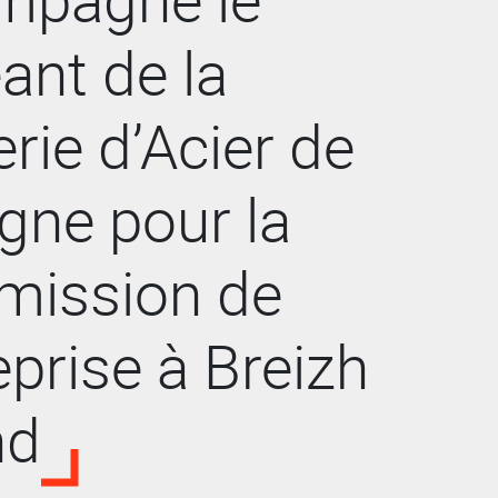
eant de la
erie d’Acier de
gne pour la
mission de
reprise à Breizh
nd