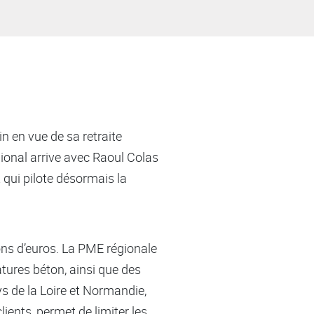
in en vue de sa retraite
égional arrive avec Raoul Colas
t qui pilote désormais la
ions d’euros. La PME régionale
atures béton, ainsi que des
ys de la Loire et Normandie,
ients, permet de limiter les