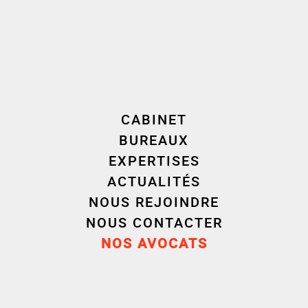
Investisseur :
Innovafonds – Cyril CHAUMIEN
(associé gérant), Victoire ESTAGER, Romain de
SOUCY
Dette :
BNP Paribas (Fanny DEJAEGER, Benjamin
CABINET
BUYSSENS) ; ABN Amro Bank N.V (Bérangère
BUREAUX
ESPARCIEUX, Gilles GRANGE) ; Banque Populaire
EXPERTISES
du Nord (Xavier PISSAVIN) ; Caisse d’Epargne et
ACTUALITÉS
de Prévoyance Hauts-de-France (Amandine
NOUS REJOINDRE
NICOLAS)
NOUS CONTACTER
NOS AVOCATS
Conseils