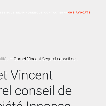
TÉS
NOUS REJOINDRE
NOUS CONTACTER
FR
NOS AVOCATS
'activité professionnelle
lités
Cornet Vincent Ségurel conseil de la société Innosea
t Vincent
el conseil de
ciété Innosea