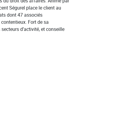
s du droit des affaires. Animé par
cent Ségurel place le client au
cats dont 47 associés
 contentieux. Fort de sa
secteurs d’activité, et conseille