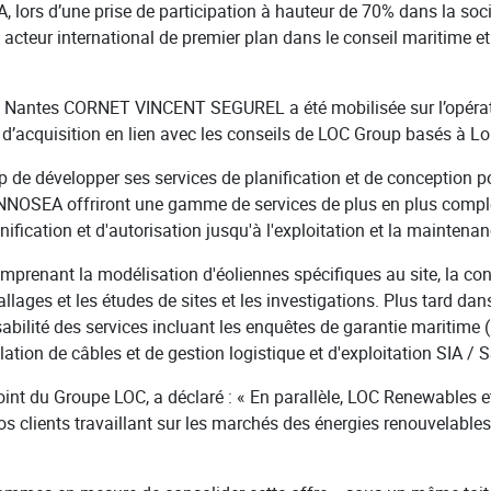
, lors d’une prise de participation à hauteur de 70% dans la s
 acteur international de premier plan dans le conseil maritime e
 Nantes CORNET VINCENT SEGUREL a été mobilisée sur l’opération
d’acquisition en lien avec les conseils de LOC Group basés à Lon
 de développer ses services de planification et de conception pou
NOSEA offriront une gamme de services de plus en plus complète
nification et d'autorisation jusqu'à l'exploitation et la mainten
prenant la modélisation d'éoliennes spécifiques au site, la con
allages et les études de sites et les investigations. Plus tard d
bilité des services incluant les enquêtes de garantie maritime
allation de câbles et de gestion logistique et d'exploitation SIA /
joint du Groupe LOC, a déclaré : « En parallèle, LOC Renewables
 clients travaillant sur les marchés des énergies renouvelabl