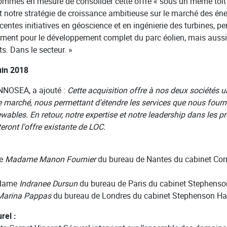
mes en mesure de consolider cette offre « sous un même toit »
t notre stratégie de croissance ambitieuse sur le marché des éne
récentes initiatives en géoscience et en ingénierie des turbines, 
ment pour le développement complet du parc éolien, mais aussi 
ts. Dans le secteur. »
in 2018
NNOSEA, a ajouté :
Cette acquisition offre à nos deux sociétés u
le marché, nous permettant d'étendre les services que nous fourni
ables. En retour, notre expertise et notre leadership dans les p
ront l'offre existante de LOC.
de
Madame Manon Fournier
du bureau de Nantes du cabinet Corn
dame
Indranee Dursun
du bureau de Paris du cabinet Stephenso
Marina Pappas
du bureau de Londres du cabinet Stephenson Ha
rel :