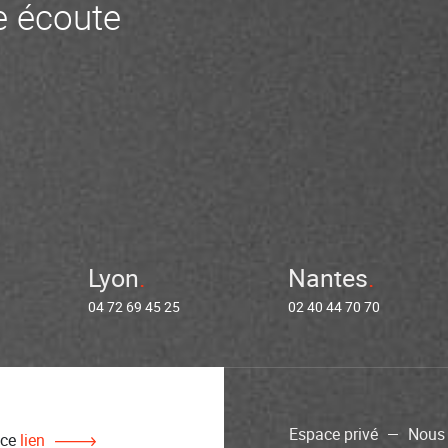
 écoute
Lyon
Nantes
04 72 69 45 25
02 40 44 70 70
Espace privé
Nous 
 ce
lien