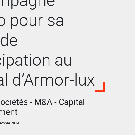
o pour sa
 de
cipation au
al d’Armor-lux
sociétés - M&A - Capital
ement
embre 2024