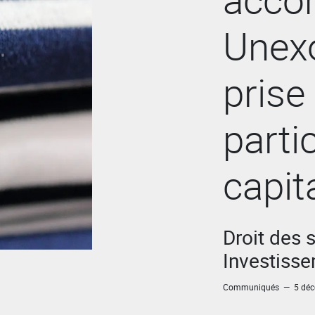
Unex
prise
parti
capit
Droit des 
Investiss
Communiqués — 5 déc