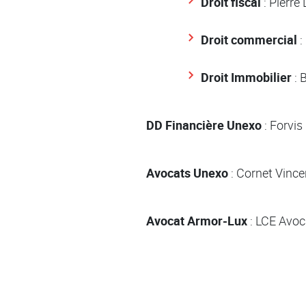
Droit fiscal
: Pierre
Droit commercial
:
Droit Immobilier
: 
DD Financière Unexo
: Forvis
Avocats Unexo
: Cornet Vince
Avocat Armor-Lux
: LCE Avoca