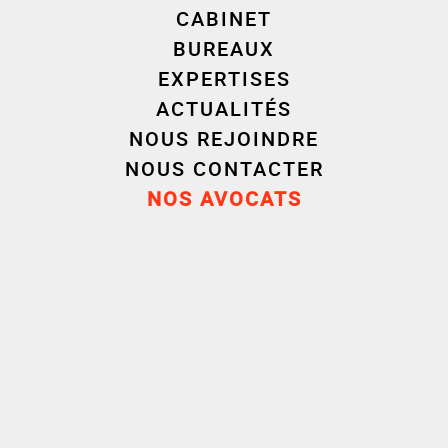
La Cour de cassation écarte également
CABINET
l’argument tiré d’une transmission universelle de
BUREAUX
patrimoine (TUP) prétendument attachée au
EXPERTISES
transfert de siège.
ACTUALITÉS
NOUS REJOINDRE
NOUS CONTACTER
En l’absence :
NOS AVOCATS
de législation nationale étrangère
reconnaissant expressément le
transfert transfrontalier avec maintien
de la personnalité morale,
de convention internationale liant la
France à l’État de destination,