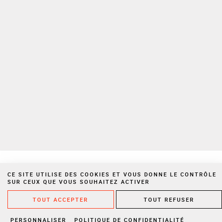
Pour plus d’informations sur la gestion de vos Données personnelles,
veuillez consulter notre
politique de confidentialité
Espace privé
Nous rejoindre
Politique de confidentialité
Mentions légales
Cookies
Site réalisé par Vigicorp
CE SITE UTILISE DES COOKIES ET VOUS DONNE LE CONTRÔLE
SUR CEUX QUE VOUS SOUHAITEZ ACTIVER
TOUT ACCEPTER
TOUT REFUSER
PERSONNALISER
POLITIQUE DE CONFIDENTIALITÉ