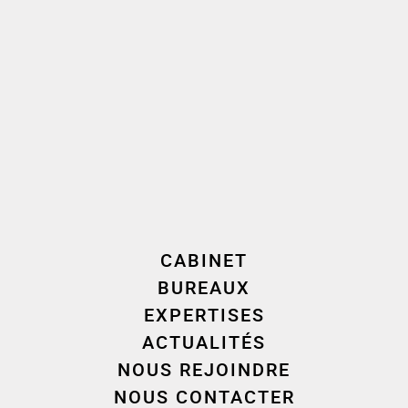
d’affaires à l’international à horizon 3 ans à travers
l’accompagnement de grands projets, l’ouverture de
succursales à l’étranger et l’acquisition de sociétés
reconnues sur leur marché.
Avec l’acquisition de Solroc, le groupe poursuit ainsi le
développement de son réseau multi-sites (France &
Etranger) déjà fort d’une trentaine d’agences. Le choix
du marché canadien s’explique par l’attractivité de ses
perspectives à long terme sur le marché de la
construction, particulièrement porteur pour les grands
projets d’infrastructures.
CABINET
BUREAUX
EXPERTISES
Intervenants
ACTUALITÉS
Conseils Acquéreur
NOUS REJOINDRE
Avocat Corporate :
NOUS CONTACTER