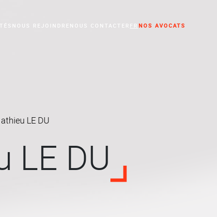
TÉS
NOUS REJOINDRE
NOUS CONTACTER
FR
NOS AVOCATS
'activité professionnelle
athieu LE DU
u LE DU