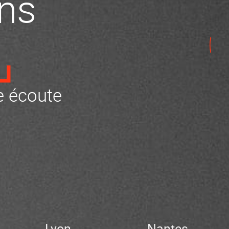
ns
 écoute
Lyon
Nantes