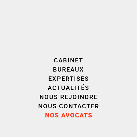
CABINET
BUREAUX
EXPERTISES
ACTUALITÉS
Cécile
NOUS REJOINDRE
ROUQUETTE-
Sébas
NOUS CONTACTER
TÉROUANNE
CARN
NOS AVOCATS
Avocat associé - Paris
Avocat associé