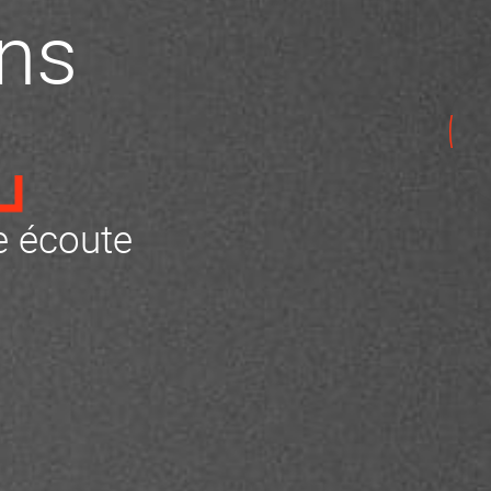
ns
 écoute