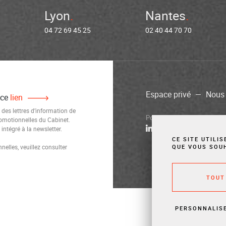
Lyon
Nantes
04 72 69 45 25
02 40 44 70 70
Espace privé
Nous 
 ce
lien
 des lettres d’information de
Politique de confidentialité
M
romotionnelles du Cabinet.
ntégré à la newsletter.
CE SITE UTILI
elles, veuillez consulter
QUE VOUS SOU
TOUT
PERSONNALIS