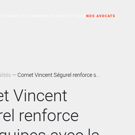
TÉS
NOUS REJOINDRE
NOUS CONTACTER
FR
NOS AVOCATS
'activité professionnelle
lités
Cornet Vincent Ségurel renforce ses équipes avec la nomination de 5 associés et 2 avocats directeurs
t Vincent
el renforce
quipes avec la