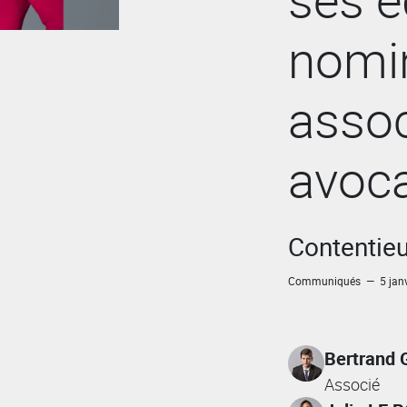
nomin
assoc
avoca
Contentieu
Communiqués — 5 janv
Bertrand
Associé