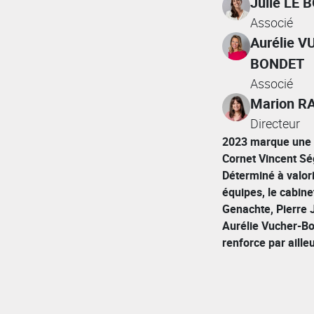
Julie LE 
Associé
Aurélie 
BONDET
Associé
Marion R
Directeur
2023 marque une 
Cornet Vincent Ség
Déterminé à valori
équipes, le cabine
Genachte, Pierre J
Aurélie Vucher-Bo
renforce par aille