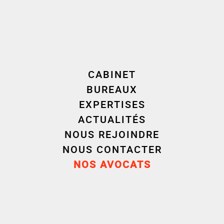
notamment l’organisation et la répartition des
Droit public et
compétences (transferts, retraits, dissolutions),
Environnement
les choix relatifs aux modes de gestion des
services et des équipements publics, ainsi que les
questions de finances et de comptabilité
CABINET
publiques y afférentes.
BUREAUX
EXPERTISES
ACTUALITÉS
Parcours
NOUS REJOINDRE
NOUS CONTACTER
NOS AVOCATS
Formation