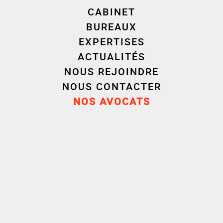
Échangeons
CABINET
ensemble
BUREAUX
EXPERTISES
ACTUALITÉS
Nous sommes à votre écoute
NOUS REJOINDRE
NOUS CONTACTER
NOS AVOCATS
NOUS
CONTACTER
Bordeaux
Lille
05 24 73 30 00
03 28 52 95 00