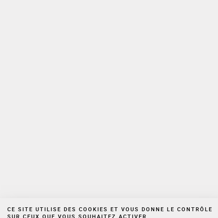
Pour vous inscrire cliquez sur ce
lien
Votre adresse email est uniquement utilisée aux fins de l’envoi des
lettres d’information de Cornet Vincent Ségurel ainsi que des
informations et offres promotionnelles du Cabinet. Vous pouvez à tout
moment utiliser le lien de désabonnement intégré à la newsletter.
Pour plus d’informations sur la gestion de vos Données personnelles,
veuillez consulter notre
politique de confidentialité
Espace privé
Nous rejoindre
Politique de confidentialité
Mentions légales
Cookies
Site réalisé par Vigicorp
CE SITE UTILISE DES COOKIES ET VOUS DONNE LE CONTRÔLE
SUR CEUX QUE VOUS SOUHAITEZ ACTIVER