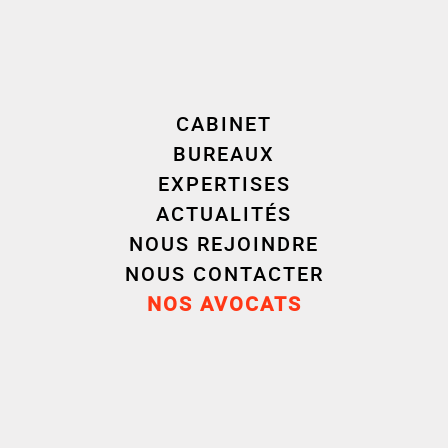
Retrouvez l’article d’Aurélie VUCHER-BONDET
pour Eurojuris, qui rappelle les conditions de la
garantie à propos du vice caché de la chose
CABINET
vendue.
BUREAUX
EXPERTISES
LIRE L’ARTICLE
ACTUALITÉS
NOUS REJOINDRE
NOUS CONTACTER
NOS AVOCATS