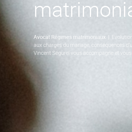
matrimoni
Avocat Régimes matrimoniaux
|
Evolution
aux charges du mariage, conséquences d’un
Vincent Ségurel vous accompagne et vous 