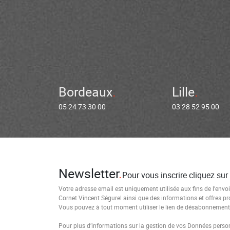
Bordeaux
Lille
05 24 73 30 00
03 28 52 95 00
Newsletter
Pour vous inscrire cliquez sur
Votre adresse email est uniquement utilisée aux fins de l’envoi
Cornet Vincent Ségurel ainsi que des informations et offres p
Vous pouvez à tout moment utiliser le lien de désabonnement i
Pour plus d’informations sur la gestion de vos Données personn