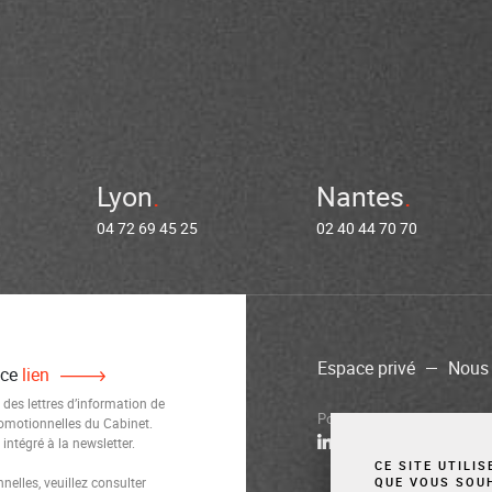
Lyon
Nantes
04 72 69 45 25
02 40 44 70 70
Espace privé
Nous 
 ce
lien
 des lettres d’information de
Politique de confidentialité
M
romotionnelles du Cabinet.
ntégré à la newsletter.
CE SITE UTILI
elles, veuillez consulter
QUE VOUS SOU