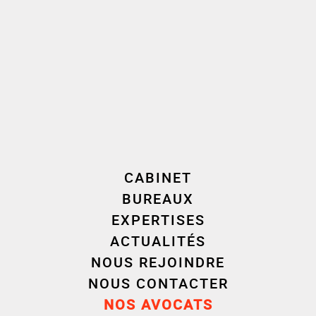
Chaque formation est orientée sur le
partage
d’expérience
et sur l’échange avec les stagiaires sur
leurs interrogations et leur pratique.
Les supports de la formation seront adressés au début
de la formation afin d’en faciliter le suivi au cours de la
séance.
Votre formateur / formatrice :
Delphine
Monnier,
Aurélie Maitre et Laura Cammarata,
Avocat
associé et Avocats collaborateurs du Département
CABINET
droit social de Cornet Vincent Ségurel à Lyon.
BUREAUX
Tarif :
1.500 € HT l’année (4 demi-journées) ou 400€/
EXPERTISES
session prise à l’unité
ACTUALITÉS
Modalités et délai d’accès :
L’inscription doit être
NOUS REJOINDRE
finalisée
24 heures avant le début
de la formation
NOUS CONTACTER
NOS AVOCATS
Handicap :
Vous êtes en situation de handicap et