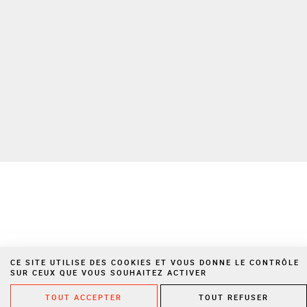
Espace privé
Nous rejoindre
Politique de confidentialité
Mentions légales
Cookies
Site réalisé par Vigicorp
CE SITE UTILISE DES COOKIES ET VOUS DONNE LE CONTRÔLE
SUR CEUX QUE VOUS SOUHAITEZ ACTIVER
TOUT ACCEPTER
TOUT REFUSER