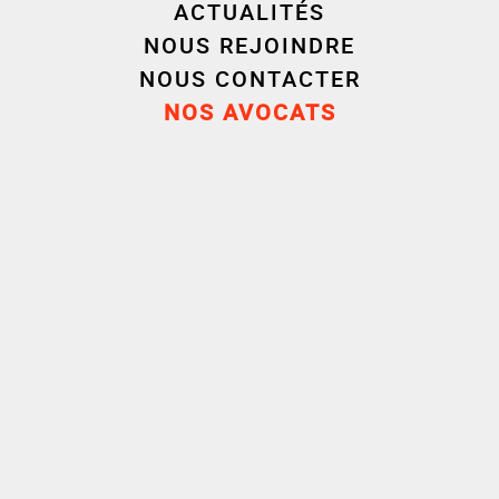
ACTUALITÉS
précisé que les vaccins sont fournis gratuitement par
l’Etat).
NOUS REJOINDRE
NOUS CONTACTER
Rappelons pour terminer que la vaccination tout
NOS AVOCATS
comme le refus de vaccination sont des décisions
individuelles couvertes par le secret médical
auxquelles l’employeur n’a pas accès.