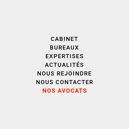
LSA les enjeux juridiques et réglementaires liés à
un éventuel déréférencement en Europe de Shein
et Temu, soulignant la nécessité d’une approche
coordonnée à l’échelle européenne face aux
CABINET
limites d’une action nationale.
BUREAUX
EXPERTISES
LIRE L’ARTICLE (ACCÈS RÉSERVÉ AUX ABONNÉS)
ACTUALITÉS
NOUS REJOINDRE
NOUS CONTACTER
NOS AVOCATS