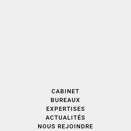
Servan
(Droit des sociétés – M&A –
Capital Investissement)
À Paris :
Lisa Benayer
(Contentieux –
Arbitrage – Médiation),
Caroline
Drujon d’Astros
(Propriété Intellectuelle
– Tech – Data) et
Marion Nicolas
(Banque – Finance).
Ces nominations reflètent la volonté du cabinet
CABINET
de renforcer chacune de ses équipes locales en
BUREAUX
s’appuyant sur des collaborateurs expérimentés
EXPERTISES
ayant développé une maîtrise reconnue de leurs
ACTUALITÉS
domaines d’activité et qui participeront à
NOUS REJOINDRE