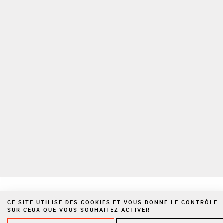
informations et offres promotionnelles du Cabinet. Vous pouvez à tout
moment utiliser le lien de désabonnement intégré à la newsletter.
Pour plus d’informations sur la gestion de vos Données personnelles,
veuillez consulter notre
politique de confidentialité
Espace privé
Nous rejoindre
Politique de confidentialité
Mentions légales
Cookies
Site réalisé par Vigicorp
CE SITE UTILISE DES COOKIES ET VOUS DONNE LE CONTRÔLE
SUR CEUX QUE VOUS SOUHAITEZ ACTIVER