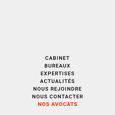
CABINET
BUREAUX
EXPERTISES
Aux côtés des Bureaux du cœur
ACTUALITÉS
NOUS REJOINDRE
NOUS CONTACTER
Nous sommes très heureux cette année de
NOS AVOCATS
soutenir l’action solidaire de l’association
Les
Bureaux du cœur
en partageant avec vous