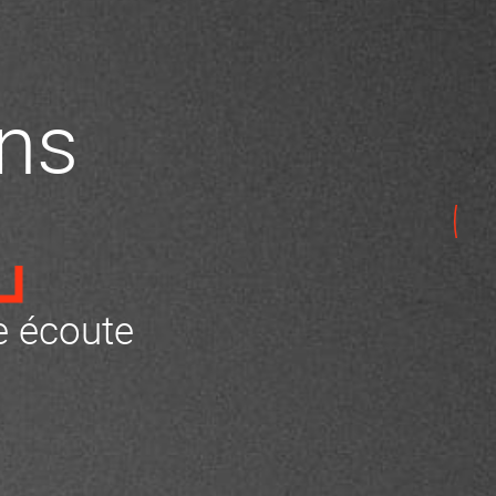
ns
 écoute