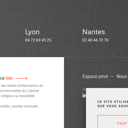
Lyon
Nantes
04 72 69 45 25
02 40 44 70 70
Espace privé
Nous 
 ce
lien
 des lettres d’information de
Politique de confidentialité
M
romotionnelles du Cabinet.
ntégré à la newsletter.
CE SITE UTILI
elles, veuillez consulter
QUE VOUS SOU
TOUT