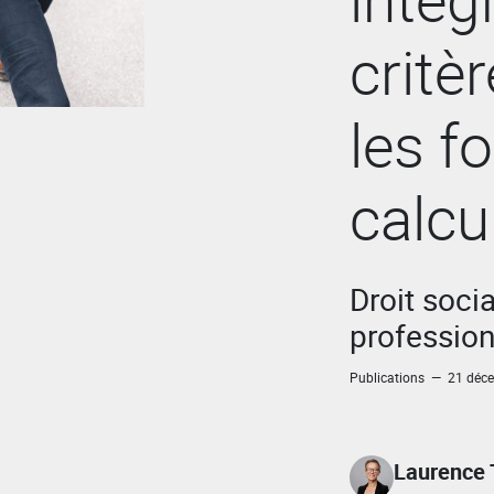
critè
les f
calcu
Droit socia
profession
Publications — 21 déc
Laurence