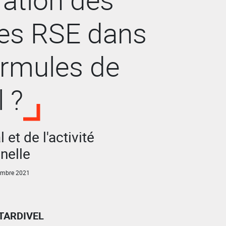
res RSE dans
ormules de
l ?
l et de l'activité
nelle
embre 2021
 TARDIVEL