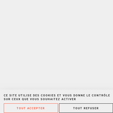
lettres d’information de Cornet Vincent Ségurel ainsi que des
informations et offres promotionnelles du Cabinet. Vous pouvez à tout
moment utiliser le lien de désabonnement intégré à la newsletter.
Pour plus d’informations sur la gestion de vos Données personnelles,
veuillez consulter notre
politique de confidentialité
Espace privé
Nous rejoindre
Politique de confidentialité
Mentions légales
Cookies
Site réalisé par Vigicorp
CE SITE UTILISE DES COOKIES ET VOUS DONNE LE CONTRÔLE
SUR CEUX QUE VOUS SOUHAITEZ ACTIVER
TOUT ACCEPTER
TOUT REFUSER