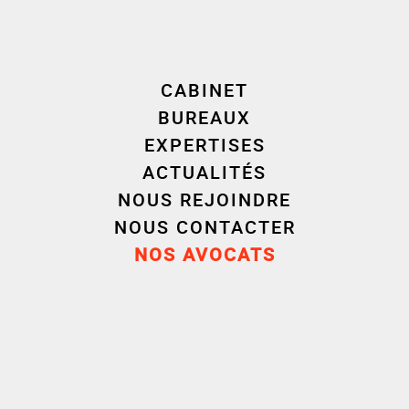
Luc-Marie Augagneur
, expert en droit de l’innovation et
data, a partagé sa vision au cours du livestream
organisé par la Cour de Cassation.
CABINET
BUREAUX
EXPERTISES
ACTUALITÉS
NOUS REJOINDRE
NOUS CONTACTER
NOS AVOCATS