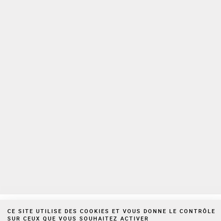
Votre adresse email est uniquement utilisée aux fins de l’envoi des
lettres d’information de Cornet Vincent Ségurel ainsi que des
informations et offres promotionnelles du Cabinet. Vous pouvez à tout
moment utiliser le lien de désabonnement intégré à la newsletter.
Pour plus d’informations sur la gestion de vos Données personnelles,
veuillez consulter notre
politique de confidentialité
Espace privé
Nous rejoindre
Politique de confidentialité
Mentions légales
Cookies
Site réalisé par Vigicorp
CE SITE UTILISE DES COOKIES ET VOUS DONNE LE CONTRÔLE
SUR CEUX QUE VOUS SOUHAITEZ ACTIVER