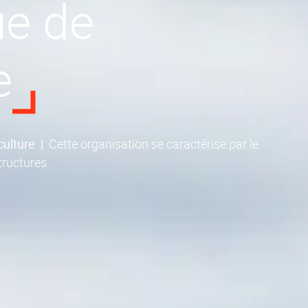
e de
e
culture
|
Cette organisation se caractérise par le
tructures.