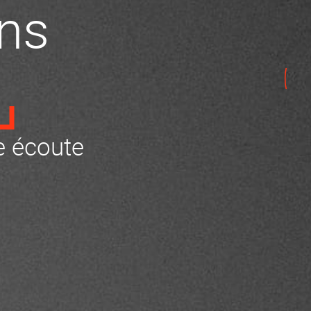
ns
 écoute