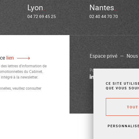
Lyon
Nantes
04 72 69 45 25
02 40 44 70 70
Espace privé
Nous 
 ce
lien
 des lettres d’information de
Politique de confidentialité
M
romotionnelles du Cabinet.
ntégré à la newsletter.
CE SITE UTILI
elles, veuillez consulter
QUE VOUS SOU
TOUT
PERSONNALIS