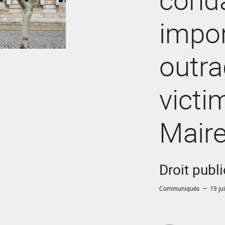
impor
outra
victi
Maire
Droit publ
Communiqués — 19 jui