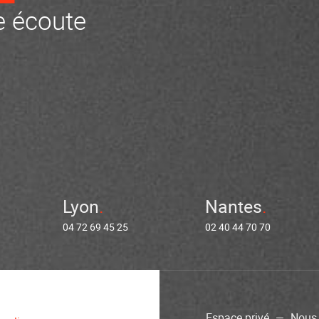
 écoute
Lyon
Nantes
04 72 69 45 25
02 40 44 70 70
Espace privé
Nous 