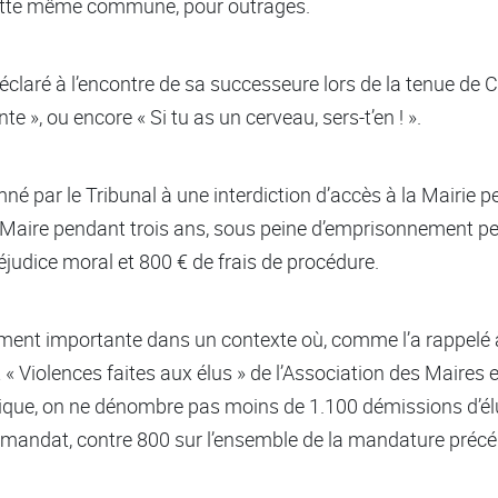
cette même commune, pour outrages.
claré à l’encontre de sa successeure lors de la tenue de 
 », ou encore « Si tu as un cerveau, sers-t’en ! ».
é par le Tribunal à une interdiction d’accès à la Mairie p
Maire pendant trois ans, sous peine d’emprisonnement pend
judice moral et 800 € de frais de procédure.
rement importante dans un contexte où, comme l’a rappel
 « Violences faites aux élus » de l’Association des Maires 
que, on ne dénombre pas moins de 1.100 démissions d’élu
andat, contre 800 sur l’ensemble de la mandature précé