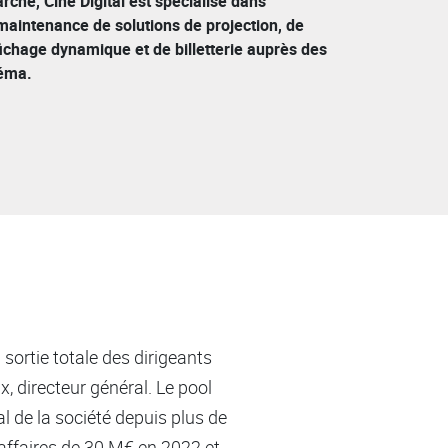
ché, Ciné Digital est spécialisé dans
la maintenance de solutions de projection, de
fichage dynamique et de billetterie auprès des
néma.
sortie totale des dirigeants
, directeur général. Le pool
l de la société depuis plus de
d’affaires de 30 M€ en 2022 et