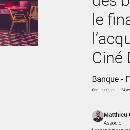
le fi
l’acq
Ciné 
Banque - 
Communiqués — 24 avr
Matthieu
Associé