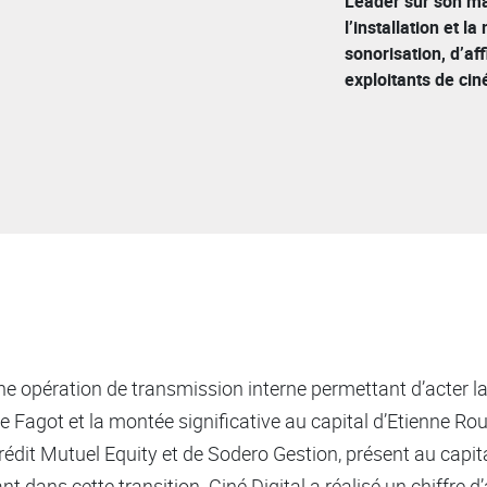
Leader sur son mar
l’installation et 
sonorisation, d’af
exploitants de ci
 opération de transmission interne permettant d’acter la 
e Fagot et la montée significative au capital d’Etienne Roux
rédit Mutuel Equity et de Sodero Gestion, présent au capita
t dans cette transition. Ciné Digital a réalisé un chiffre 