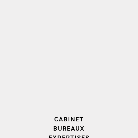
Français, Anglais
Langue(s) parlée(s)
2021
2024
Prestation de serment
Rejoint le cabinet
Compétence(s)
CABINET
Droit immobilier
BUREAUX
EXPERTISES