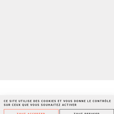
Pour plus d’informations sur la gestion de vos Données personnelles,
veuillez consulter notre
politique de confidentialité
Espace privé
Nous rejoindre
Politique de confidentialité
Mentions légales
Cookies
Site réalisé par Vigicorp
CE SITE UTILISE DES COOKIES ET VOUS DONNE LE CONTRÔLE
SUR CEUX QUE VOUS SOUHAITEZ ACTIVER
TOUT ACCEPTER
TOUT REFUSER