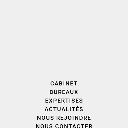
Gérard conseille en outre les sociétés, françaises
et étrangères, dans la mise en place de
partenariats commerciaux stratégiques et leurs
opérations transfrontalières.
Elle accompagne enfin ses clients dans leurs
contentieux commerciaux, notamment dans le
cadre de litiges post-acquisition ou de différends
entre actionnaires.
CABINET
BUREAUX
«
Rejoindre
Cornet Vincent Ségurel, un des
EXPERTISES
principaux cabinets d’avocats d’affaires
ACTUALITÉS
indépendants en France, est un très beau
NOUS REJOINDRE
challenge »,
souligne Stéphanie Gérard.
« J’ai été
NOUS CONTACTER