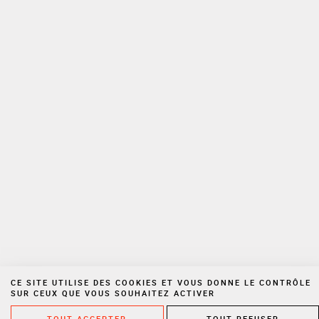
Votre adresse email est uniquement utilisée aux fins de l’envoi des
lettres d’information de Cornet Vincent Ségurel ainsi que des
informations et offres promotionnelles du Cabinet. Vous pouvez à tout
moment utiliser le lien de désabonnement intégré à la newsletter.
Pour plus d’informations sur la gestion de vos Données personnelles,
veuillez consulter notre
politique de confidentialité
Espace privé
Nous rejoindre
Politique de confidentialité
Mentions légales
Cookies
Site réalisé par Vigicorp
CE SITE UTILISE DES COOKIES ET VOUS DONNE LE CONTRÔLE
SUR CEUX QUE VOUS SOUHAITEZ ACTIVER
TOUT ACCEPTER
TOUT REFUSER