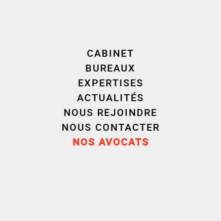
Caroline HENOT avocat associé et Eloïse Gras-
Persyn avocat du cabinet partagent leur avis sur
le sujet dans un article pour Actu-Juridique.fr.
CABINET
BUREAUX
VOIR L’ARTICLE EN INTÉGRALITÉ
EXPERTISES
ACTUALITÉS
NOUS REJOINDRE
NOUS CONTACTER
NOS AVOCATS