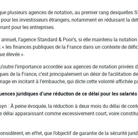
er que plusieurs agences de notation, au premier rang desquelles S
e pour les investisseurs étrangers, notamment en réduisant la det
gnant pour les entreprises.
 annuel, l’agence Standard & Poor’s, si elle maintenu la notation
t « les finances publiques de la France dans un contexte de défic
ue élevée ».
u’outre l’importance accordée aux agences de notation privées d
es de la France, c’est principalement un désir de facilitation d
mage en incitant à l’embauche, qui dicte cette volonté affichée 
uences juridiques d’une réduction de ce délai pour les salariés 
syn : À peine évoquée, la réduction à deux mois du délai de cont
ce délai apparaissant comme excessivement court, voire constituti
sidèrent, en effet, que l’objectif de garantie de la sécurité jurid