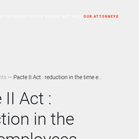
RTISE
INSIGHTS
JOIN US
CONTACT US
EN
OUR ATTORNEYS
essed Companies
hts
Pacte II Act : reduction in the time employees have to appeal against dismissal
II Act :
tion in the
 employees