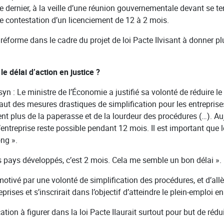
 dernier, à la veille d’une réunion gouvernementale devant se t
 de contestation d’un licenciement de 12 à 2 mois.
e réforme dans le cadre du projet de loi Pacte IIvisant à donner pl
le délai d’action en justice ?
yn : Le ministre de l’Économie a justifié sa volonté de réduire le
 faut des mesures drastiques de simplification pour les entrepr
t plus de la paperasse et de la lourdeur des procédures (…). Auj
entreprise reste possible pendant 12 mois. Il est important que l
ong ».
res pays développés, c’est 2 mois. Cela me semble un bon délai ».
motivé par une volonté de simplification des procédures, et d’all
rises et s’inscrirait dans l’objectif d’atteindre le plein-emploi e
cation à figurer dans la loi Pacte IIaurait surtout pour but de réd