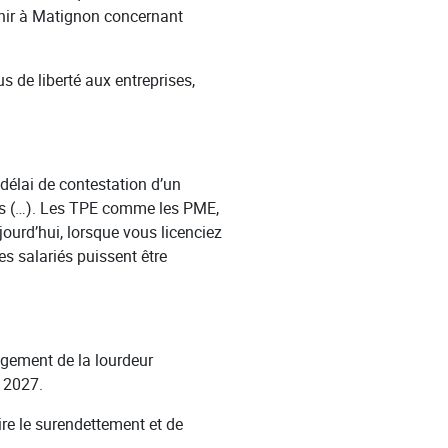
enir à Matignon concernant
us de liberté aux entreprises,
 délai de contestation d’un
ises (…). Les TPE comme les PME,
ourd’hui, lorsque vous licenciez
es salariés puissent être
ègement de la lourdeur
n 2027.
uire le surendettement et de