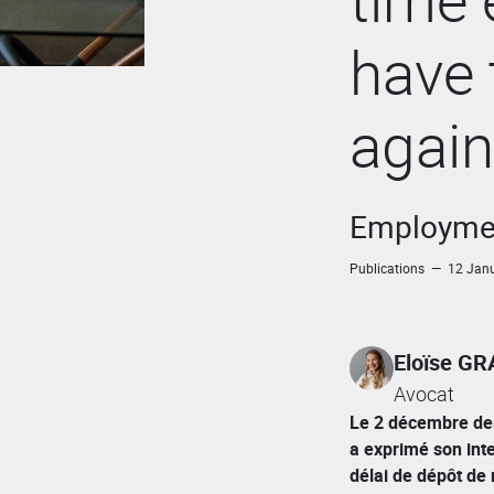
have 
again
Employmen
Publications — 12 Jan
Eloïse G
Avocat
Le 2 décembre der
a exprimé son int
délai de dépôt de