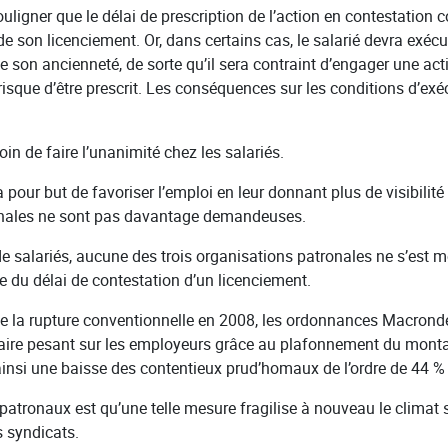
e souligner que le délai de prescription de l’action en contestati
 de son licenciement. Or, dans certains cas, le salarié devra exécu
 son ancienneté, de sorte qu’il sera contraint d’engager une ac
risque d’être prescrit. Les conséquences sur les conditions d’exé
oin de faire l’unanimité chez les salariés.
a pour but de favoriser l’emploi en leur donnant plus de visibilité
ronales ne sont pas davantage demandeuses.
 de salariés, aucune des trois organisations patronales ne s’est 
e du délai de contestation d’un licenciement.
 de la rupture conventionnelle en 2008, les ordonnances Macron
iaire pesant sur les employeurs grâce au plafonnement du mont
ainsi une baisse des contentieux prud’homaux de l’ordre de 44 %
x patronaux est qu’une telle mesure fragilise à nouveau le climat
s syndicats.